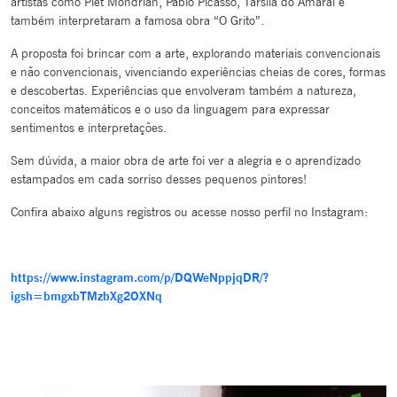
artistas como Piet Mondrian, Pablo Picasso, Tarsila do Amaral e
também interpretaram a famosa obra “O Grito”.
A proposta foi brincar com a arte, explorando materiais convencionais
e não convencionais, vivenciando experiências cheias de cores, formas
e descobertas. Experiências que envolveram também a natureza,
conceitos matemáticos e o uso da linguagem para expressar
sentimentos e interpretações.
Sem dúvida, a maior obra de arte foi ver a alegria e o aprendizado
estampados em cada sorriso desses pequenos pintores!
Confira abaixo alguns registros ou acesse nosso perfil no Instagram:
https://www.instagram.com/p/DQWeNppjqDR/?
igsh=bmgxbTMzbXg2OXNq