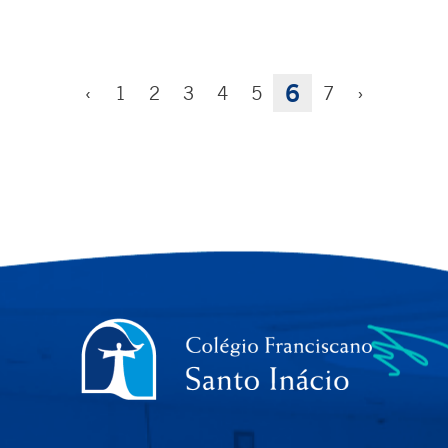
6
‹
1
2
3
4
5
7
›